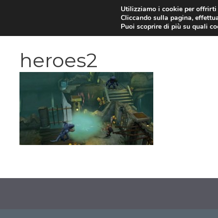
Vai
Utilizziamo i cookie per offrirt
Cliccando sulla pagina, effettua
al
Puoi scoprire di più su quali c
contenuto
heroes2