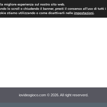
i la migliore esperienza sul nostro sito web.
ndo lo scroll o chiudendo il banner, presti il consenso all’uso di tutti i
VIDEOGIOCHI NEWS
RECEN
ookie stiamo utilizzando o come disattivarli nelle
impostazioni
.
iovideogioco.com © 2026. All right reserverd.