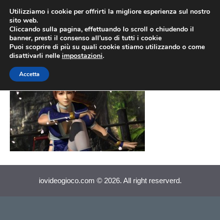
Vai
Utilizziamo i cookie per offrirti la migliore esperienza sul nostro
al
sito web.
MEN
Cliccando sulla pagina, effettuando lo scroll o chiudendo il
contenuto
banner, presti il consenso all’uso di tutti i cookie
Puoi scoprire di più su quali cookie stiamo utilizzando o come
disattivarli nelle
impostazioni
.
Dead or Alive 5 (003)
Accetta
iovideogioco.com © 2026. All right reserverd.