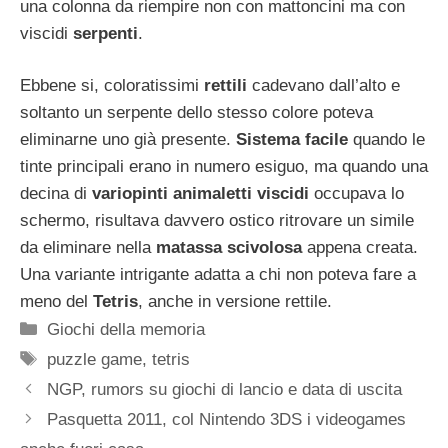
una colonna da riempire non con mattoncini ma con
viscidi
serpenti
.
Ebbene si, coloratissimi
rettili
cadevano dall’alto e
soltanto un serpente dello stesso colore poteva
eliminarne uno già presente.
Sistema facile
quando le
tinte principali erano in numero esiguo, ma quando una
decina di
variopinti animaletti viscidi
occupava lo
schermo, risultava davvero ostico ritrovare un simile
da eliminare nella
matassa scivolosa
appena creata.
Una variante intrigante adatta a chi non poteva fare a
meno del
Tetris
, anche in versione rettile.
Categorie
Giochi della memoria
Tag
puzzle game
,
tetris
NGP, rumors su giochi di lancio e data di uscita
Pasquetta 2011, col Nintendo 3DS i videogames