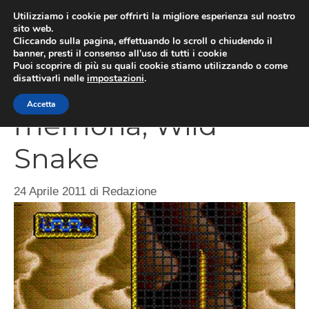
Vai
Utilizziamo i cookie per offrirti la migliore esperienza sul nostro
al
sito web.
MEN
Cliccando sulla pagina, effettuando lo scroll o chiudendo il
contenuto
banner, presti il consenso all’uso di tutti i cookie
Puoi scoprire di più su quali cookie stiamo utilizzando o come
disattivarli nelle
impostazioni
.
Giochi della
Accetta
memoria, Wild
Snake
24 Aprile 2011
di
Redazione