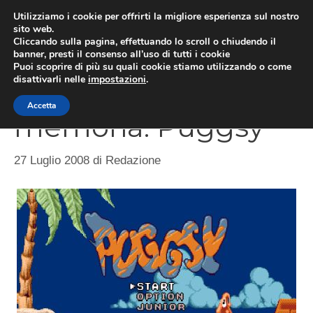
Vai
Utilizziamo i cookie per offrirti la migliore esperienza sul nostro
al
sito web.
MEN
Cliccando sulla pagina, effettuando lo scroll o chiudendo il
contenuto
banner, presti il consenso all’uso di tutti i cookie
Puoi scoprire di più su quali cookie stiamo utilizzando o come
disattivarli nelle
impostazioni
.
Giochi della
Accetta
memoria: Puggsy
27 Luglio 2008
di
Redazione