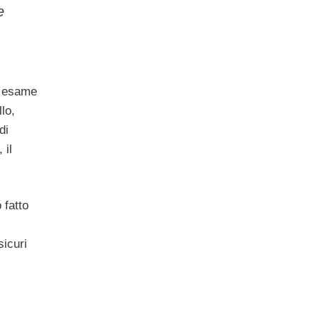
e
in esame
lo,
di
 il
 fatto
icuri