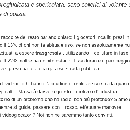
egiudicata e spericolata, sono collerici al volante 
di polizia
 raccolte del resto parlano chiaro: i giocatori incalliti presi 
tro il 13% di chi non fa abituale uso, se non assolutamente nul
abituati a essere
trasgressivi
, utilizzando il cellulare in fase 
 22% inoltre ha colpito ostacoli fissi durante il parcheggio,
ver preso parte a una gara su strada pubblica.
i videogiochi hanno l’abitudine di replicare su strada quanto
gli altri. Ma sarà davvero questo il motivo o l’industria
torio
di un problema che ha radici ben più profonde? Siamo s
 mentre si guida, passare con il rosso, effettuare manovre
ei videogiocatori? Noi non ne saremmo tanto convinti.