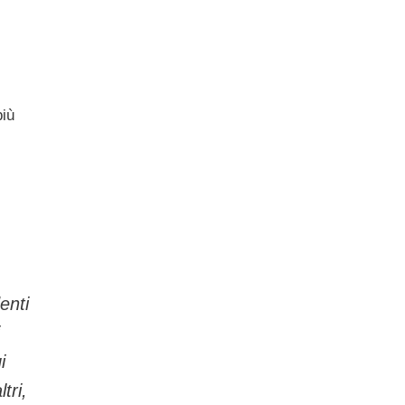
più
enti
i
tri,