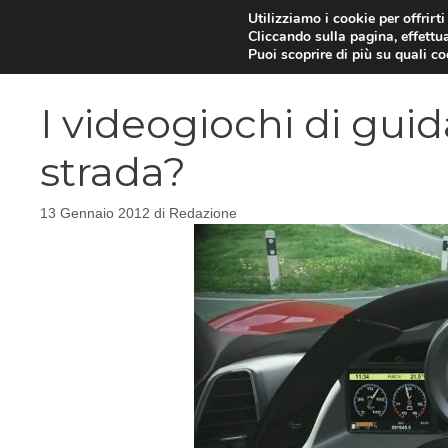
Vai
Utilizziamo i cookie per offrirt
Cliccando sulla pagina, effettua
al
Puoi scoprire di più su quali c
contenuto
I videogiochi di guid
strada?
13 Gennaio 2012
di
Redazione