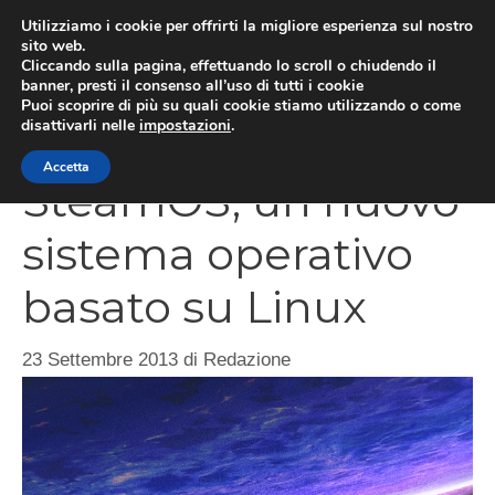
Vai
Utilizziamo i cookie per offrirti la migliore esperienza sul nostro
al
sito web.
MEN
Cliccando sulla pagina, effettuando lo scroll o chiudendo il
contenuto
banner, presti il consenso all’uso di tutti i cookie
Puoi scoprire di più su quali cookie stiamo utilizzando o come
disattivarli nelle
impostazioni
.
Valve annuncia
Accetta
SteamOS, un nuovo
sistema operativo
basato su Linux
23 Settembre 2013
di
Redazione