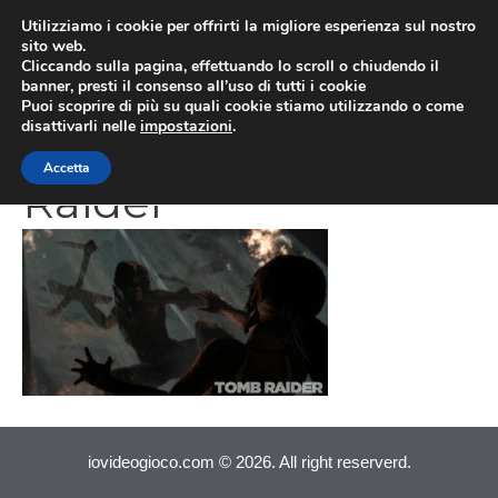
Vai
Utilizziamo i cookie per offrirti la migliore esperienza sul nostro
al
sito web.
MEN
Cliccando sulla pagina, effettuando lo scroll o chiudendo il
contenuto
banner, presti il consenso all’uso di tutti i cookie
Puoi scoprire di più su quali cookie stiamo utilizzando o come
disattivarli nelle
impostazioni
.
Screenshot Tomb
Accetta
Raider
iovideogioco.com © 2026. All right reserverd.