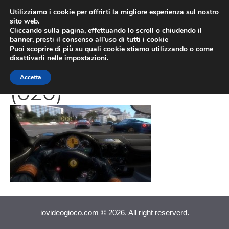
Vai
Utilizziamo i cookie per offrirti la migliore esperienza sul nostro
al
sito web.
MEN
Cliccando sulla pagina, effettuando lo scroll o chiudendo il
contenuto
banner, presti il consenso all’uso di tutti i cookie
Puoi scoprire di più su quali cookie stiamo utilizzando o come
disattivarli nelle
impostazioni
.
Test Drive Ferrari
Accetta
(020)
iovideogioco.com © 2026. All right reserverd.