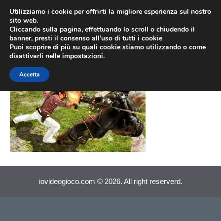
Vai
Utilizziamo i cookie per offrirti la migliore esperienza sul nostro
al
sito web.
MEN
Cliccando sulla pagina, effettuando lo scroll o chiudendo il
contenuto
banner, presti il consenso all’uso di tutti i cookie
Puoi scoprire di più su quali cookie stiamo utilizzando o come
disattivarli nelle
impostazioni
.
tekken 6
Accetta
iovideogioco.com © 2026. All right reserverd.