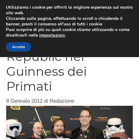
Vai
Utilizziamo i cookie per offrirti la migliore esperienza sul nostro
al
sito web.
MEN
Cliccando sulla pagina, effettuando lo scroll o chiudendo il
contenuto
banner, presti il consenso all’uso di tutti i cookie
Puoi scoprire di più su quali cookie stiamo utilizzando o come
disattivarli nelle
impostazioni
.
Star Wars The Old
Accetta
Republic nel
Guinness dei
Primati
8 Gennaio 2012
di
Redazione