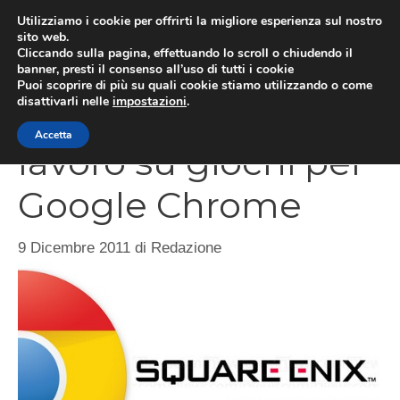
Vai
Utilizziamo i cookie per offrirti la migliore esperienza sul nostro
al
sito web.
MEN
Cliccando sulla pagina, effettuando lo scroll o chiudendo il
contenuto
banner, presti il consenso all’uso di tutti i cookie
Puoi scoprire di più su quali cookie stiamo utilizzando o come
disattivarli nelle
impostazioni
.
Square-Enix al
Accetta
lavoro su giochi per
Google Chrome
9 Dicembre 2011
di
Redazione