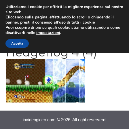
Vai
Utilizziamo i cookie per offrirti la migliore esperienza sul nostro
al
sito web.
MEN
Cliccando sulla pagina, effettuando lo scroll o chiudendo il
contenuto
banner, presti il consenso all’uso di tutti i cookie
Puoi scoprire di più su quali cookie stiamo utilizzando o come
disattivarli nelle
impostazioni
.
Sonic the
Accetta
Hedgehog 4 (4)
iovideogioco.com © 2026. All right reserverd.