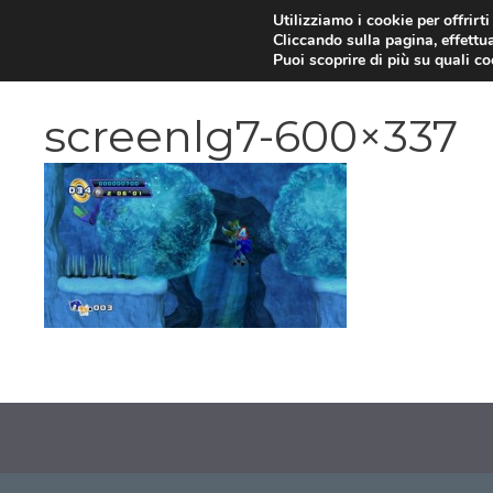
Vai
Utilizziamo i cookie per offrirt
Cliccando sulla pagina, effettua
al
Puoi scoprire di più su quali c
contenuto
screenlg7-600×337