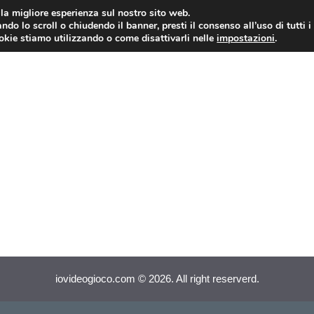
i la migliore esperienza sul nostro sito web.
ndo lo scroll o chiudendo il banner, presti il consenso all’uso di tutti i
VIDEOGIOCHI NEWS
RECEN
ookie stiamo utilizzando o come disattivarli nelle
impostazioni
.
iovideogioco.com © 2026. All right reserverd.