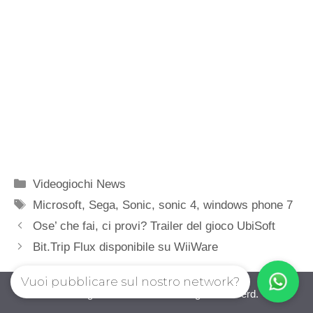
Categorie
Videogiochi News
Tag
Microsoft
,
Sega
,
Sonic
,
sonic 4
,
windows phone 7
Ose’ che fai, ci provi? Trailer del gioco UbiSoft
Bit.Trip Flux disponibile su WiiWare
Vuoi pubblicare sul nostro network?
iovideogioco.com © 2026. All right reserverd.