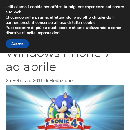
Vai
Utilizziamo i cookie per offrirti la migliore esperienza sul nostro
al
sito web.
MEN
Cliccando sulla pagina, effettuando lo scroll o chiudendo il
contenuto
banner, presti il consenso all’uso di tutti i cookie
Puoi scoprire di più su quali cookie stiamo utilizzando o come
disattivarli nelle
impostazioni
.
Sonic 4 Episode 1 su
Accetta
Windows Phone 7
ad aprile
25 Febbraio 2011
di
Redazione