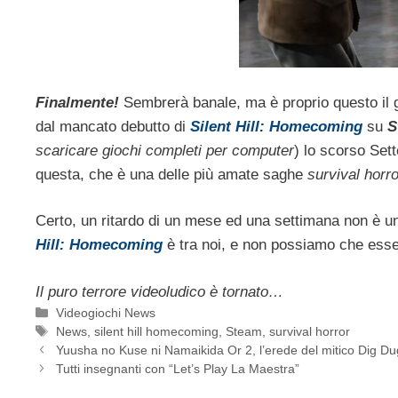
Finalmente!
Sembrerà banale, ma è proprio questo il gr
dal mancato debutto di
Silent Hill: Homecoming
su
S
scaricare giochi completi per computer
) lo scorso Set
questa, che è una delle più amate saghe
survival horro
Certo, un ritardo di un mese ed una settimana non è un
Hill: Homecoming
è tra noi, e non possiamo che esse
Il puro terrore videoludico è tornato…
Categorie
Videogiochi News
Tag
News
,
silent hill homecoming
,
Steam
,
survival horror
Yuusha no Kuse ni Namaikida Or 2, l’erede del mitico Dig D
Tutti insegnanti con “Let’s Play La Maestra”