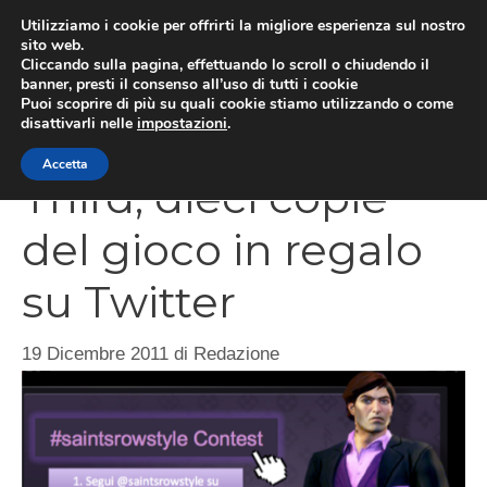
Vai
Utilizziamo i cookie per offrirti la migliore esperienza sul nostro
al
sito web.
MEN
Cliccando sulla pagina, effettuando lo scroll o chiudendo il
contenuto
banner, presti il consenso all’uso di tutti i cookie
Puoi scoprire di più su quali cookie stiamo utilizzando o come
disattivarli nelle
impostazioni
.
Saints Row The
Accetta
Third, dieci copie
del gioco in regalo
su Twitter
19 Dicembre 2011
di
Redazione