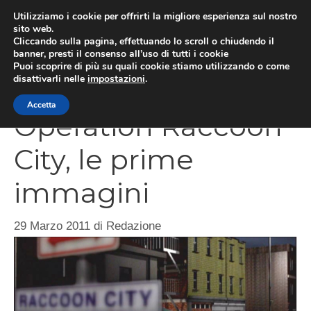
Vai
Utilizziamo i cookie per offrirti la migliore esperienza sul nostro
al
sito web.
MEN
Cliccando sulla pagina, effettuando lo scroll o chiudendo il
contenuto
banner, presti il consenso all’uso di tutti i cookie
Puoi scoprire di più su quali cookie stiamo utilizzando o come
disattivarli nelle
impostazioni
.
Resident Evil
Accetta
Operation Raccoon
City, le prime
immagini
29 Marzo 2011
di
Redazione