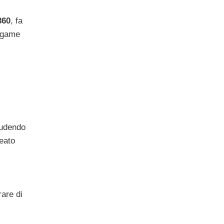
360
, fa
n-game
ludendo
deato
rare di