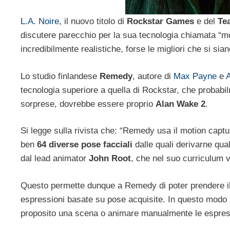
L.A. Noire
, il nuovo titolo di
Rockstar Games
e del
Te
discutere parecchio per la sua tecnologia chiamata “mo
incredibilmente realistiche, forse le migliori che si sia
Lo studio finlandese
Remedy
, autore di
Max Payne
e
tecnologia superiore a quella di Rockstar, che probabilm
sorprese, dovrebbe essere proprio
Alan Wake 2
.
Si legge sulla rivista che: “Remedy usa il motion captu
ben
64 diverse pose facciali
dalle quali derivarne qu
dal lead animator
John Root
, che nel suo curriculum 
Questo permette dunque a Remedy di poter prendere il mo
espressioni basate su pose acquisite. In questo modo si
proposito una scena o animare manualmente le espres