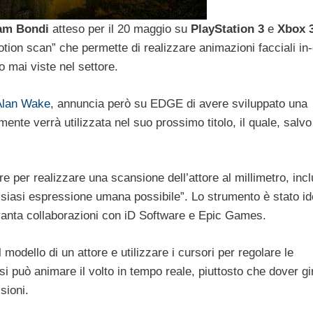
am Bondi
atteso per il 20 maggio su
PlayStation 3
e
Xbox 
tion scan” che permette di realizzare animazioni facciali i
no mai viste nel settore.
Alan Wake
, annuncia però su EDGE di avere sviluppato una
ente verrà utilizzata nel suo prossimo titolo, il quale, salvo
re per realizzare una scansione dell’attore al millimetro, inc
alsiasi espressione umana possibile”. Lo strumento è stato i
vanta collaborazioni con iD Software e Epic Games.
dello di un attore e utilizzare i cursori per regolare le
 può animare il volto in tempo reale, piuttosto che dover gi
sioni.