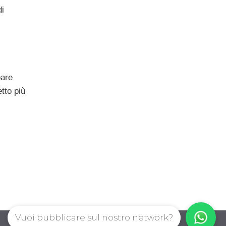
i
pare
etto più
Vuoi pubblicare sul nostro network?