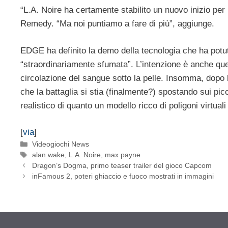
“L.A. Noire ha certamente stabilito un nuovo inizio per
Remedy. “Ma noi puntiamo a fare di più”, aggiunge.
EDGE ha definito la demo della tecnologia che ha potu
“straordinariamente sfumata”. L’intenzione è anche quel
circolazione del sangue sotto la pelle. Insomma, dopo la
che la battaglia si stia (finalmente?) spostando sui picc
realistico di quanto un modello ricco di poligoni virtuali
[
via
]
Categorie
Videogiochi News
Tag
alan wake
,
L.A. Noire
,
max payne
Dragon’s Dogma, primo teaser trailer del gioco Capcom
inFamous 2, poteri ghiaccio e fuoco mostrati in immagini