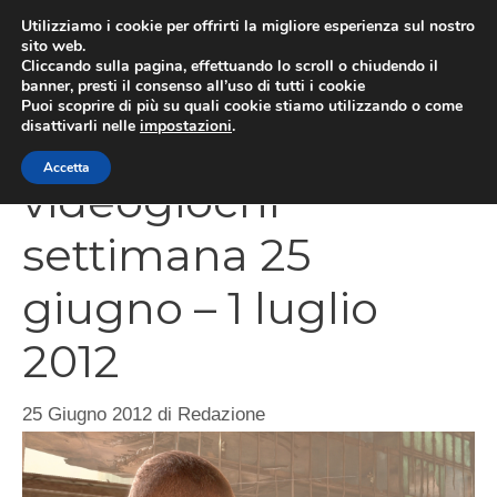
Vai
Utilizziamo i cookie per offrirti la migliore esperienza sul nostro
al
sito web.
MEN
Cliccando sulla pagina, effettuando lo scroll o chiudendo il
contenuto
banner, presti il consenso all’uso di tutti i cookie
Puoi scoprire di più su quali cookie stiamo utilizzando o come
disattivarli nelle
impostazioni
.
Nuove uscite
Accetta
videogiochi
settimana 25
giugno – 1 luglio
2012
25 Giugno 2012
di
Redazione