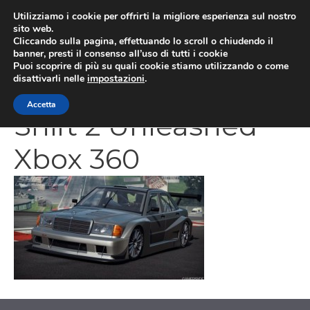
Vai
Utilizziamo i cookie per offrirti la migliore esperienza sul nostro
al
sito web.
MEN
Cliccando sulla pagina, effettuando lo scroll o chiudendo il
contenuto
banner, presti il consenso all’uso di tutti i cookie
Puoi scoprire di più su quali cookie stiamo utilizzando o come
disattivarli nelle
impostazioni
.
Need For Speed
Accetta
Shift 2 Unleashed
Xbox 360