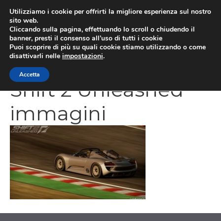
Vai
Utilizziamo i cookie per offrirti la migliore esperienza sul nostro
al
sito web.
MEN
Cliccando sulla pagina, effettuando lo scroll o chiudendo il
contenuto
banner, presti il consenso all’uso di tutti i cookie
Puoi scoprire di più su quali cookie stiamo utilizzando o come
disattivarli nelle
impostazioni
.
Need For Speed
Accetta
Shift 2 Unleashed
immagini