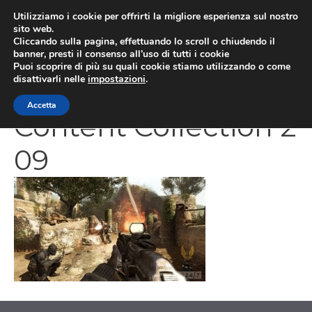
Vai
Utilizziamo i cookie per offrirti la migliore esperienza sul nostro
al
sito web.
MEN
Cliccando sulla pagina, effettuando lo scroll o chiudendo il
contenuto
banner, presti il consenso all’uso di tutti i cookie
Puoi scoprire di più su quali cookie stiamo utilizzando o come
disattivarli nelle
impostazioni
.
Modern Warfare 3
Accetta
Content Collection 2
09