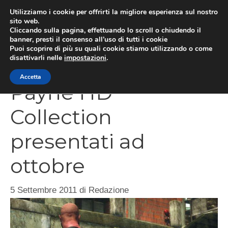
Vai
Utilizziamo i cookie per offrirti la migliore esperienza sul nostro
al
sito web.
MEN
Cliccando sulla pagina, effettuando lo scroll o chiudendo il
contenuto
banner, presti il consenso all’uso di tutti i cookie
Puoi scoprire di più su quali cookie stiamo utilizzando o come
disattivarli nelle
impostazioni
.
Max Payne 3 e Max
Accetta
Payne HD
Collection
presentati ad
ottobre
5 Settembre 2011
di
Redazione