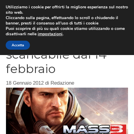
Vai
Utilizziamo i cookie per offrirti la migliore esperienza sul nostro
al
sito web.
MEN
Cliccando sulla pagina, effettuando lo scroll o chiudendo il
contenuto
banner, presti il consenso all’uso di tutti i cookie
Puoi scoprire di più su quali cookie stiamo utilizzando o come
disattivarli nelle
impostazioni
.
Mass Effect 3, demo
Accetta
scaricabile dal 14
febbraio
18 Gennaio 2012
di
Redazione