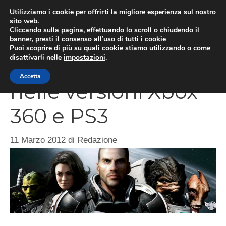
Vai
Utilizziamo i cookie per offrirti la migliore esperienza sul nostro
al
sito web.
MEN
Cliccando sulla pagina, effettuando lo scroll o chiudendo il
contenuto
banner, presti il consenso all’uso di tutti i cookie
Puoi scoprire di più su quali cookie stiamo utilizzando o come
disattivarli nelle
impostazioni
.
Mass Effect 3, bug
Accetta
nelle versioni Xbox
360 e PS3
11 Marzo 2012
di
Redazione