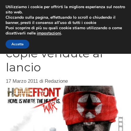
Vai
Utilizziamo i cookie per offrirti la migliore esperienza sul nostro
al
sito web.
MEN
Cliccando sulla pagina, effettuando lo scroll o chiudendo il
contenuto
banner, presti il consenso all’uso di tutti i cookie
Puoi scoprire di più su quali cookie stiamo utilizzando o come
disattivarli nelle
impostazioni
.
Homefront, 375.000
Accetta
copie vendute al
lancio
17 Marzo 2011
di
Redazione