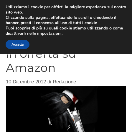
Vai
Utilizziamo i cookie per offrirti la migliore esperienza sul nostro
al
sito web.
MEN
Cliccando sulla pagina, effettuando lo scroll o chiudendo il
contenuto
banner, presti il consenso all’uso di tutti i cookie
Puoi scoprire di più su quali cookie stiamo utilizzando o come
disattivarli nelle
impostazioni
.
Hitman Absolution
Accetta
in offerta su
Amazon
10 Dicembre 2012
di
Redazione