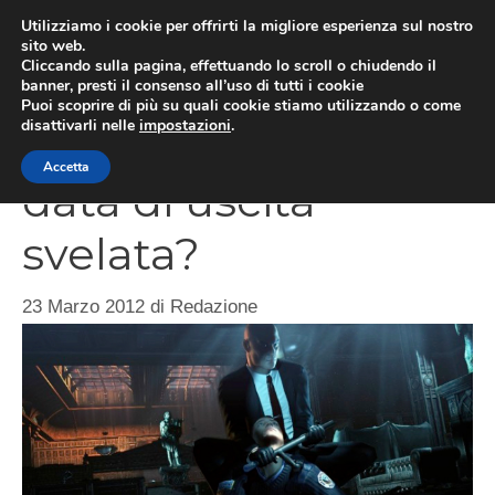
Vai
Utilizziamo i cookie per offrirti la migliore esperienza sul nostro
al
sito web.
MEN
Cliccando sulla pagina, effettuando lo scroll o chiudendo il
contenuto
banner, presti il consenso all’uso di tutti i cookie
Puoi scoprire di più su quali cookie stiamo utilizzando o come
disattivarli nelle
impostazioni
.
Hitman Absolution,
Accetta
data di uscita
svelata?
23 Marzo 2012
di
Redazione