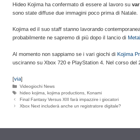
Hideo Kojima ha confermato di essere al lavoro su
var
sono state diffuse due immagini poco prima di Natale.
Kojima ed il suo staff stanno lavorando contemporan
probabilmente ne sapremo di più dopo il lancio di
Meta
Al momento non sappiamo se i vari giochi di
Kojima Pr
usciranno su Xbox 720 e PlayStation 4. Nel corso del 
[
via
]
Categorie
Videogiochi News
Tag
hideo kojima
,
kojima productions
,
Konami
Final Fantasy Versus XIII farà impazzire i giocatori
Xbox Next includerà anche un registratore digitale?