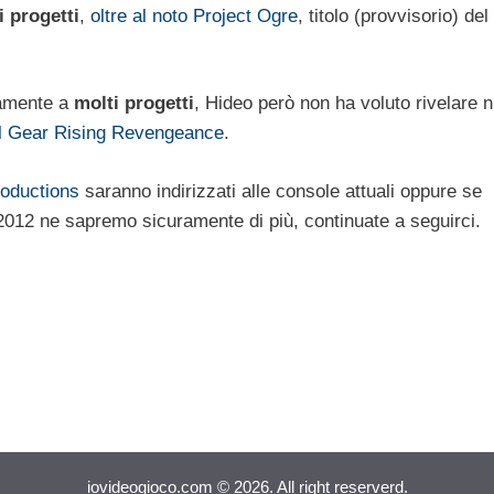
i progetti
,
oltre al noto Project Ogre
, titolo (provvisorio) del
eamente a
molti progetti
, Hideo però non ha voluto rivelare n
l Gear Rising Revengeance
.
oductions
saranno indirizzati alle console attuali oppure se
2012 ne sapremo sicuramente di più, continuate a seguirci.
iovideogioco.com © 2026. All right reserverd.