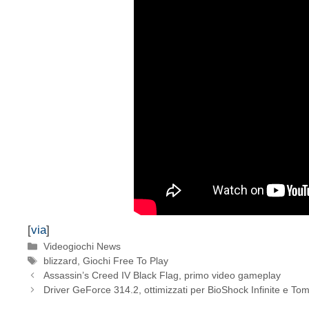
[
via
]
Categorie
Videogiochi News
Tag
blizzard
,
Giochi Free To Play
Assassin’s Creed IV Black Flag, primo video gameplay
Driver GeForce 314.2, ottimizzati per BioShock Infinite e To