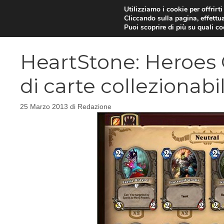
Vai
Utilizziamo i cookie per offrirt
Cliccando sulla pagina, effettua
al
Puoi scoprire di più su quali c
contenuto
HeartStone: Heroes 
di carte collezionabil
25 Marzo 2013
di
Redazione