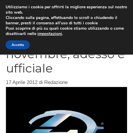
Vai
Utilizziamo i cookie per offrirti la migliore esperienza sul nostro
al
sito web.
MEN
Cliccando sulla pagina, effettuando lo scroll o chiudendo il
contenuto
banner, presti il consenso all’uso di tutti i cookie
Puoi scoprire di più su quali cookie stiamo utilizzando o come
disattivarli nelle
impostazioni
.
Halo 4 uscirà il 6
Accetta
novembre, adesso è
ufficiale
17 Aprile 2012
di
Redazione