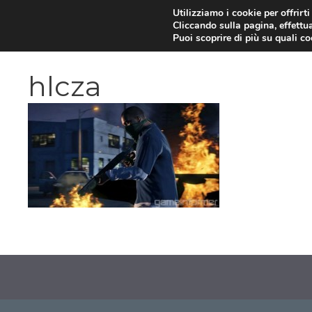
Vai
Utilizziamo i cookie per offrirt
Cliccando sulla pagina, effettua
al
Puoi scoprire di più su quali c
contenuto
hlcza