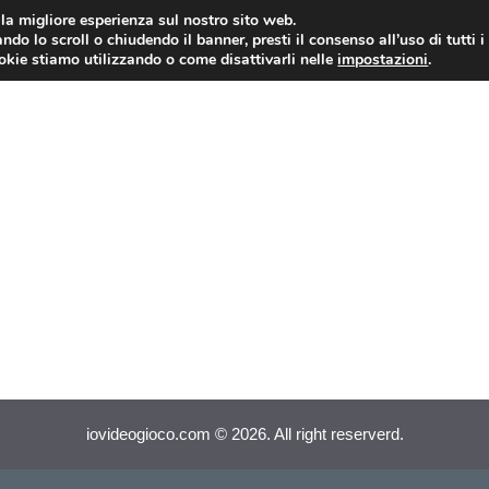
i la migliore esperienza sul nostro sito web.
ndo lo scroll o chiudendo il banner, presti il consenso all’uso di tutti i
VIDEOGIOCHI NEWS
RECEN
ookie stiamo utilizzando o come disattivarli nelle
impostazioni
.
iovideogioco.com © 2026. All right reserverd.