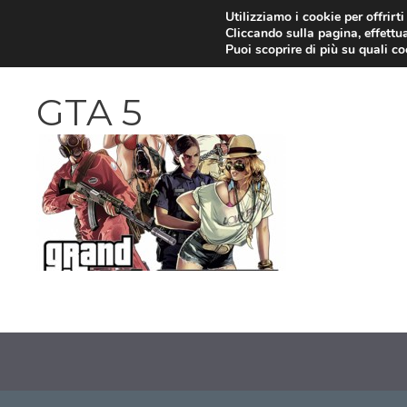
Vai
Utilizziamo i cookie per offrirt
Cliccando sulla pagina, effettua
al
Puoi scoprire di più su quali c
contenuto
GTA 5