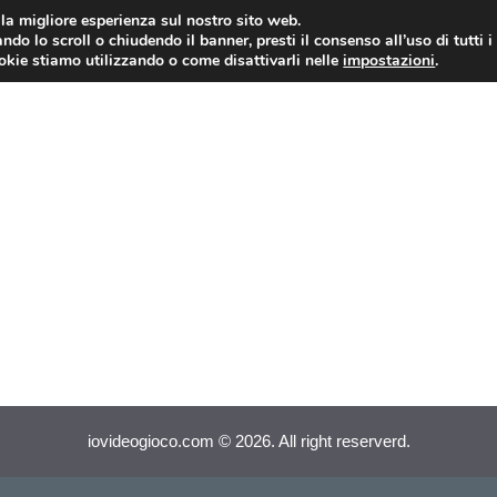
i la migliore esperienza sul nostro sito web.
ndo lo scroll o chiudendo il banner, presti il consenso all’uso di tutti i
VIDEOGIOCHI NEWS
RECEN
ookie stiamo utilizzando o come disattivarli nelle
impostazioni
.
iovideogioco.com © 2026. All right reserverd.