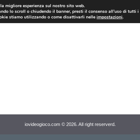
i la migliore esperienza sul nostro sito web.
ndo lo scroll o chiudendo il banner, presti il consenso all’uso di tutti i
VIDEOGIOCHI NEWS
RECEN
ookie stiamo utilizzando o come disattivarli nelle
impostazioni
.
iovideogioco.com © 2026. All right reserverd.