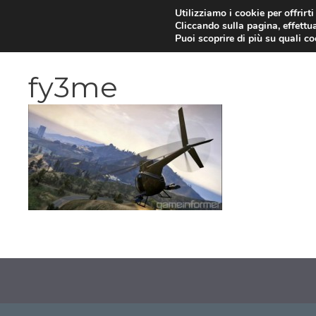
Vai
Utilizziamo i cookie per offrirt
Cliccando sulla pagina, effettua
al
Puoi scoprire di più su quali c
contenuto
fy3me