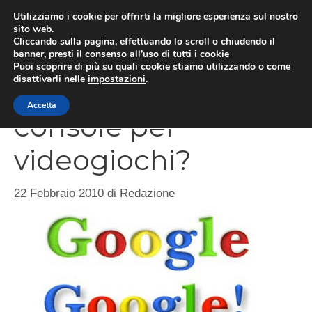
Vai
Utilizziamo i cookie per offrirti la migliore esperienza sul nostro
al
sito web.
MEN
Cliccando sulla pagina, effettuando lo scroll o chiudendo il
contenuto
banner, presti il consenso all’uso di tutti i cookie
Puoi scoprire di più su quali cookie stiamo utilizzando o come
disattivarli nelle
impostazioni
.
Google prepara una
Accetta
console per
videogiochi?
22 Febbraio 2010
di
Redazione