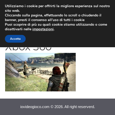
Vai
Utilizziamo i cookie per offrirti la migliore esperienza sul nostro
al
sito web.
MEN
Cliccando sulla pagina, effettuando lo scroll o chiudendo il
contenuto
banner, presti il consenso all’uso di tutti i cookie
Puoi scoprire di più su quali cookie stiamo utilizzando o come
disattivarli nelle
impostazioni
.
Dragon’s Dogma
Accetta
Xbox 360
iovideogioco.com © 2026. All right reserverd.