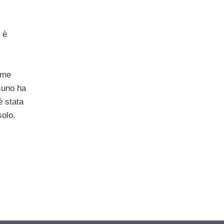
 è
ime
tsuno ha
è stata
solo.