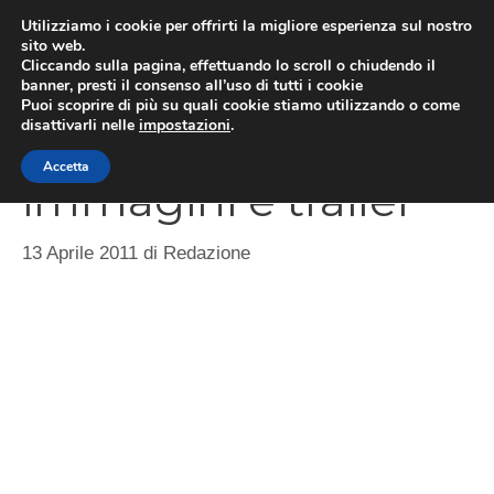
Vai
Utilizziamo i cookie per offrirti la migliore esperienza sul nostro
al
sito web.
MEN
Cliccando sulla pagina, effettuando lo scroll o chiudendo il
contenuto
banner, presti il consenso all’uso di tutti i cookie
Puoi scoprire di più su quali cookie stiamo utilizzando o come
disattivarli nelle
impostazioni
.
Dragon’s Dogma,
Accetta
immagini e trailer
13 Aprile 2011
di
Redazione