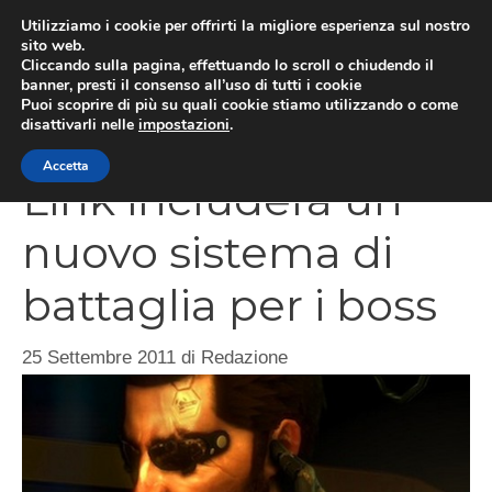
Vai
Utilizziamo i cookie per offrirti la migliore esperienza sul nostro
al
sito web.
MEN
Cliccando sulla pagina, effettuando lo scroll o chiudendo il
contenuto
banner, presti il consenso all’uso di tutti i cookie
Puoi scoprire di più su quali cookie stiamo utilizzando o come
disattivarli nelle
impostazioni
.
Deus Ex Missing
Accetta
Link includerà un
nuovo sistema di
battaglia per i boss
25 Settembre 2011
di
Redazione