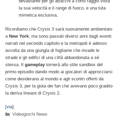
devastante per gli attacchi a corto raggio vista
la sua velocità e il range di fuoco, e una tuta
mimetica esclusiva.
Ricordiamo che Crysis 3 sarà nuovamente ambientato
a
New York
, ma sono passati diversi anni dagli eventi
narrati nel secondo capitolo e la metropoli è adesso
avvolta da una giungla di fogliame che invade le
strade e gli edifici di una città abbandonata a sé
stessa. Il
gameplay
tornerà allo stile sandbox del
primo episodio dando modo ai giocatori di approcciarsi
come desiderano al mondo e agli scontri offerti da
Crysis 3, per la gioia dei fan che avevano poco gradito
la deriva lineare di Crysis 2.
[
via
]
Categorie
Videogiochi News