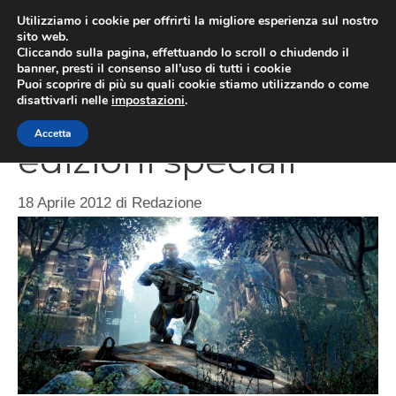
Vai
Utilizziamo i cookie per offrirti la migliore esperienza sul nostro
al
sito web.
MEN
Cliccando sulla pagina, effettuando lo scroll o chiudendo il
contenuto
banner, presti il consenso all’uso di tutti i cookie
Puoi scoprire di più su quali cookie stiamo utilizzando o come
disattivarli nelle
impostazioni
.
Crysis 3, svelate le
Accetta
edizioni speciali
18 Aprile 2012
di
Redazione