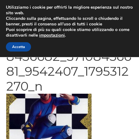
Vai
Utilizziamo i cookie per offrirti la migliore esperienza sul nostro
al
sito web.
MEN
Cliccando sulla pagina, effettuando lo scroll o chiudendo il
contenuto
banner, presti il consenso all’uso di tutti i cookie
Puoi scoprire di più su quali cookie stiamo utilizzando o come
disattivarli nelle
impostazioni
.
540433_1015063258
Accetta
8436682_371084566
81_9542407_1795312
270_n