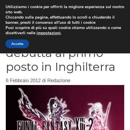
Vai
Utilizziamo i cookie per offrirti la migliore esperienza sul nostro
al
sito web.
MEN
Cliccando sulla pagina, effettuando lo scroll o chiudendo il
contenuto
banner, presti il consenso all’uso di tutti i cookie
Puoi scoprire di più su quali cookie stiamo utilizzando o come
disattivarli nelle
impostazioni
.
Final Fantasy XIII-2
Accetta
debutta al primo
posto in Inghilterra
6 Febbraio 2012
di
Redazione