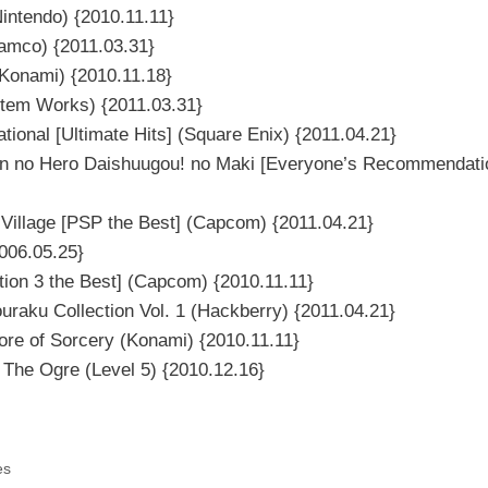
Nintendo) {2010.11.11}
amco) {2011.03.31}
Konami) {2010.11.18}
stem Works) {2011.03.31}
tional [Ultimate Hits] (Square Enix) {2011.04.21}
hin no Hero Daishuugou! no Maki [Everyone’s Recommendati
 Village [PSP the Best] (Capcom) {2011.04.21}
006.05.25}
ation 3 the Best] (Capcom) {2010.11.11}
uraku Collection Vol. 1 (Hackberry) {2011.04.21}
ore of Sorcery (Konami) {2010.11.11}
 The Ogre (Level 5) {2010.12.16}
es