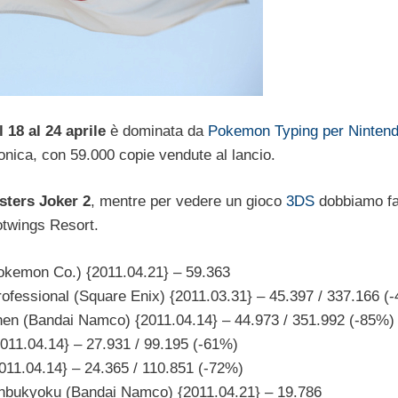
l 18 al 24 aprile
è dominata da
Pokemon Typing per Ninten
onica, con 59.000 copie vendute al lancio.
ters Joker 2
, mentre per vedere un gioco
3DS
dobbiamo fa
otwings Resort.
okemon Co.) {2011.04.21} – 59.363
ofessional (Square Enix) {2011.03.31} – 45.397 / 337.166 (
hen (Bandai Namco) {2011.04.14} – 44.973 / 351.992 (-85%)
2011.04.14} – 27.931 / 99.195 (-61%)
2011.04.14} – 24.365 / 110.851 (-72%)
inbukyoku (Bandai Namco) {2011.04.21} – 19.786