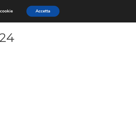
 cookie
Accetta
SIONI
TRAILER GIOCHI
TRUCCHI
-24