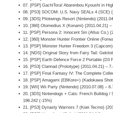
07. [PSP] GachiTora! Abarenbou Kyoushi in Hig
08. [PS3] SOCOM: U.S. Navy SEALs 4 (SCE) {2
09. [3DS] Pilotwings Resort (Nintendo) {2011.04
10. [360] Otomedius X (Konami) {2011.04.21} –
11. [PSP] Persona 2: Innocent Sin (Atlus Co.) {
12. [360] Monster Hunter Frontier Online (For
13. [PSP] Monster Hunter Freedom 3 (Capcom) 
14. [NDS] Original Story from Fairy Tail: Gekit
15. [PSP] Earth Defence Force 2 Portable (D3 P
16. [PS3] Clannad (Prototype) {2011.04.21} – 7
17. [PSP] Final Fantasy IV: The Complete Colle
18. [PSP] Amagami (EBKore+) (Kadokawa Shoten
19. [WII] Wii Party (Nintendo) {2010.07.08} – 6
20. [3DS] Nintendogs + Cats: French Bulldog / 
196.242 (-15%)
21. [PS3] Dynasty Warriors 7 (Koei Tecmo) {20