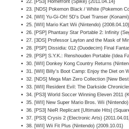
22. [PS3] Homefront (Spike) {2011.04.14}
23. [NDS] Pokemon Black / White (Pokemon Co.
24. [WII] Yu-Gi-Oh! 5D’s Duel Transer (Konami)
25. [WII] Mario Kart Wii (Nintendo) {2008.04.10
26. [PSP] Phantasy Star Portable 2: Infinity (Se
27. [3DS] Professor Layton and the Mask of Mir
28. [PSP] Dissidia: 012 (Duodecim) Final Fanta
29. [PSP] S.Y.K.: Renshouden Portable (Idea Fa
30. [WII] Donkey Kong Country Returns (Ninten
31. [WII] Billy’s Boot Camp: Enjoy the Diet on
32. [NDS] Mega Man Zero Collection [New Best
33. [WII] Resident Evil: The Darkside Chronicle
34. [PS3] World Soccer Winning Eleven 2011 (
35. [WII] New Super Mario Bros. Wii (Nintendo)
36. [PS3] NieR Replicant [Ultimate Hits] (Squar
37. [PS3] Crysis 2 (Electronic Arts) {2011.04.01
38. [WII] Wii Fit Plus (Nintendo) {2009.10.01}