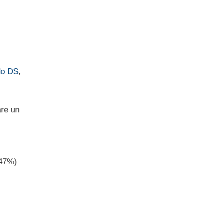
do DS
,
re un
-47%)