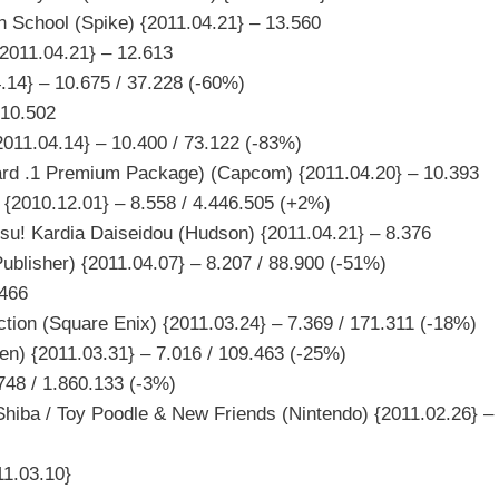
h School (Spike) {2011.04.21} – 13.560
011.04.21} – 12.613
.14} – 10.675 / 37.228 (-60%)
 10.502
2011.04.14} – 10.400 / 73.122 (-83%)
ward .1 Premium Package) (Capcom) {2011.04.20} – 10.393
{2010.12.01} – 8.558 / 4.446.505 (+2%)
otsu! Kardia Daiseidou (Hudson) {2011.04.21} – 8.376
ublisher) {2011.04.07} – 8.207 / 88.900 (-51%)
.466
ction (Square Enix) {2011.03.24} – 7.369 / 171.311 (-18%)
) {2011.03.31} – 7.016 / 109.463 (-25%)
.748 / 1.860.133 (-3%)
Shiba / Toy Poodle & New Friends (Nintendo) {2011.02.26} – 
11.03.10}