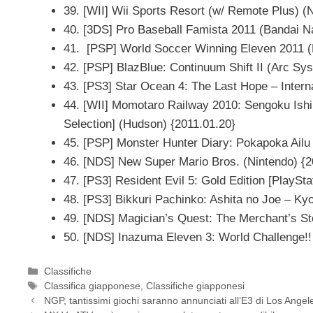
39. [WII] Wii Sports Resort (w/ Remote Plus) (
40. [3DS] Pro Baseball Famista 2011 (Bandai N
41. [PSP] World Soccer Winning Eleven 2011 (
42. [PSP] BlazBlue: Continuum Shift II (Arc Sy
43. [PS3] Star Ocean 4: The Last Hope – Interna
44. [WII] Momotaro Railway 2010: Sengoku Is
Selection] (Hudson) {2011.01.20}
45. [PSP] Monster Hunter Diary: Pokapoka Ailu
46. [NDS] New Super Mario Bros. (Nintendo) {2
47. [PS3] Resident Evil 5: Gold Edition [PlaySt
48. [PS3] Bikkuri Pachinko: Ashita no Joe – Kyo
49. [NDS] Magician’s Quest: The Merchant’s St
50. [NDS] Inazuma Eleven 3: World Challenge!!
Categorie
Classifiche
Tag
Classifica giapponese
,
Classifiche giapponesi
NGP, tantissimi giochi saranno annunciati all’E3 di Los Angel