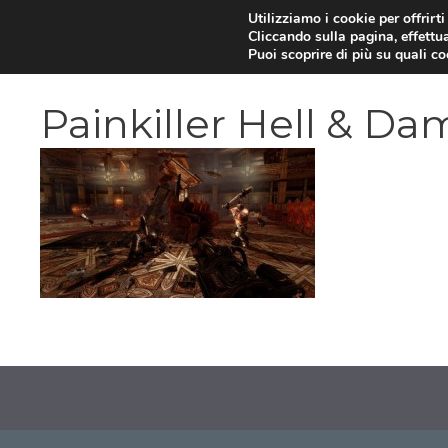
Vai
Utilizziamo i cookie per offrirt
Cliccando sulla pagina, effettua
al
Puoi scoprire di più su quali c
contenuto
Painkiller Hell & D