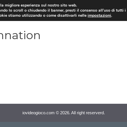
i la migliore esperienza sul nostro sito web.
ndo lo scroll o chiudendo il banner, presti il consenso all’uso di tutti i
VIDEOGIOCHI NEWS
RECEN
ookie stiamo utilizzando o come disattivarli nelle
impostazioni
.
amnation
iovideogioco.com © 2026. All right reserverd.