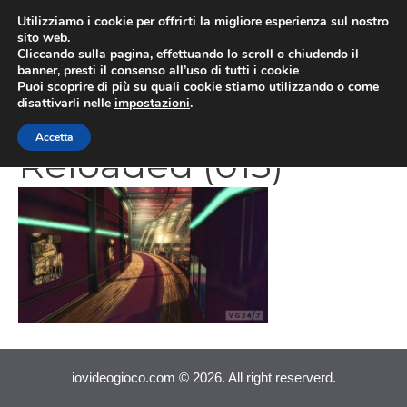
Vai
Utilizziamo i cookie per offrirti la migliore esperienza sul nostro
al
sito web.
MEN
Cliccando sulla pagina, effettuando lo scroll o chiudendo il
contenuto
banner, presti il consenso all’uso di tutti i cookie
Puoi scoprire di più su quali cookie stiamo utilizzando o come
disattivarli nelle
impostazioni
.
GoldenEye 007
Accetta
Reloaded (013)
iovideogioco.com © 2026. All right reserverd.