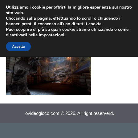
Vai
Utilizziamo i cookie per offrirti la migliore esperienza sul nostro
al
sito web.
MEN
Cliccando sulla pagina, effettuando lo scroll o chiudendo il
contenuto
banner, presti il consenso all’uso di tutti i cookie
Puoi scoprire di più su quali cookie stiamo utilizzando o come
disattivarli nelle
impostazioni
.
F.3.A.R. PC
Accetta
iovideogioco.com © 2026. All right reserverd.