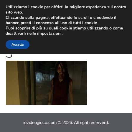
Vai
Utilizziamo i cookie per offrirti la migliore esperienza sul nostro
al
sito web.
MEN
Cliccando sulla pagina, effettuando lo scroll o chiudendo il
contenuto
banner, presti il consenso all’uso di tutti i cookie
Puoi scoprire di più su quali cookie stiamo utilizzando o come
disattivarli nelle
impostazioni
.
WB Games F.E.A.R.
Accetta
3
iovideogioco.com © 2026. All right reserverd.