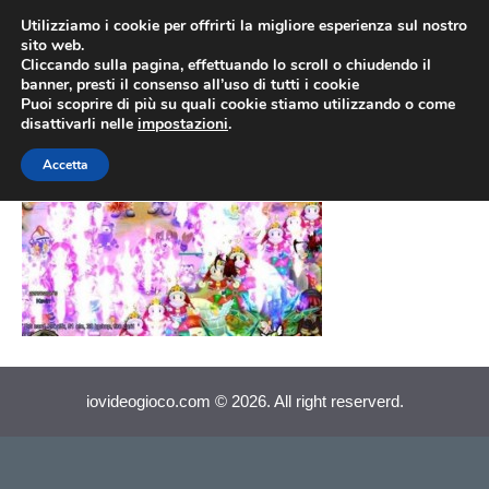
Vai
Utilizziamo i cookie per offrirti la migliore esperienza sul nostro
al
sito web.
MEN
Cliccando sulla pagina, effettuando lo scroll o chiudendo il
contenuto
banner, presti il consenso all’uso di tutti i cookie
Puoi scoprire di più su quali cookie stiamo utilizzando o come
disattivarli nelle
impostazioni
.
NosTale (007)
Accetta
iovideogioco.com © 2026. All right reserverd.