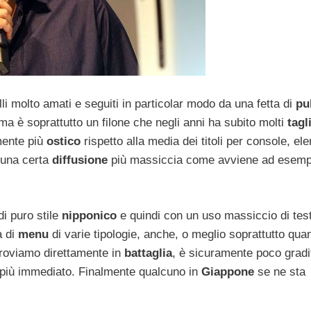
i molto amati e seguiti in particolar modo da una fetta di
pu
 è soprattutto un filone che negli anni ha subito molti
tagl
mente più
ostico
rispetto alla media dei titoli per console, e
una certa
diffusione
più massiccia come avviene ad esemp
di puro stile
nipponico
e quindi con un uso massiccio di tes
a di
menu
di varie tipologie, anche, o meglio soprattutto qua
troviamo direttamente in
battaglia
, è sicuramente poco gradi
i più immediato. Finalmente qualcuno in
Giappone
se ne sta