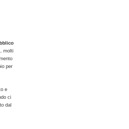
bblico
i
, molti
lemento
io per
to e
ndo ci
to dal