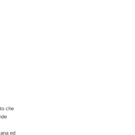
sto che
ande
cana ed