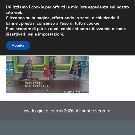
Vai
Utilizziamo i cookie per offrirti la migliore esperienza sul nostro
al
sito web.
MEN
Cliccando sulla pagina, effettuando lo scroll o chiudendo il
contenuto
banner, presti il consenso all’uso di tutti i cookie
Puoi scoprire di più su quali cookie stiamo utilizzando o come
disattivarli nelle
impostazioni
.
Ninokuni (001)
Accetta
iovideogioco.com © 2026. All right reserverd.